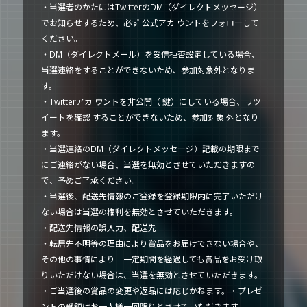
・当選者のかたにはTwitterのDM（ダイレクトメッセージ）
でお知らせするため、必ず 公式アカ ウントをフォローして
ください。
・DM（ダイレクトメール）を受信拒否設定している場合、
当選連絡をすることができないため、参加対象外となりま
す。
・Twitterアカ ウントを非公開（ 鍵）にしている場合、リツ
イートを確認 することができないため、参加対象 外となり
ます。
・当選連絡のDM（ダイレクトメッセージ）記載の期限まで
にご連絡がない場合、当選を無効とさせていただきますの
で、予めご了承ください。
・当選後、配送先情報のご登録を登録期限内に完了いただけ
ない場合は当選の権利を無効とさせていただきます。
・配送先情報の誤入力、配送先
・転居先不明等の理由により賞品をお届けできない場合や、
その他の事情により 一定期間を経過しても賞品をお受け取
りいただけない場合は、当選を無効とさせていただきます。
・ご当選後の賞品の変更や返品には応じかねます。・プレゼ
ントの受領はお一人様一回限りとさせていただきます。