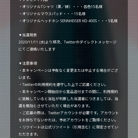
・オリジナルTシャツ（黒／緑）・・・各色15名様
・オリジナルマウスパッド・・・15名様
・オリジナルヘッドホン SENNHEISER HD-400S・・・5名様
▼当選発表
2020/11/11 (水)より順次、Twitterのダイレクトメッセージ
にてご連絡いたします
▼注意事項
・本キャンペーンは予告なく変更または中止する場合がござ
います。
・Twitterの利用規約を遵守した上でご応募ください。
・本キャンペーン開始日から賞品送付までの間に、利用規約
に抵触していると当社が判断した当選者につきましては、当
選を無効とさせていただく場合があります。
・ご応募の際は、Twitterアカウントが必要です。アカウント
をお持ちでないかたは、予めアカウントをご取得ください。
・リツイートは公式リツイート（引用含む）に限定させてい
ただきます。